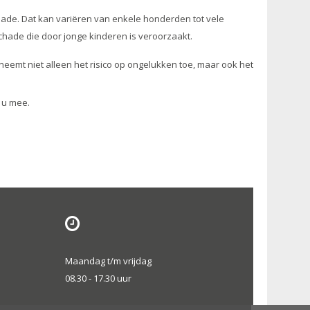
chade. Dat kan variëren van enkele honderden tot vele
schade die door jonge kinderen is veroorzaakt.
 neemt niet alleen het risico op ongelukken toe, maar ook het
 u mee.
Maandag t/m vrijdag
08.30 - 17.30 uur