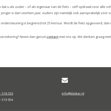
t u als ouder – of als eigenaar van de fiets – zelf opdraait voor alle s
 jonger is dan veertien jaar; ouders zijn namelijk ook aansprakelijk voor 
de ondersteuning is begrensd tot 25 km/uur. Wordt de fiets opgevoerd, dan
dsverzekering? Neem dan gerust
contact
met ons op. We denken graag met
- 516 333
info@kleiker.nl
 - 513 054