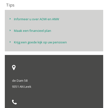
Tips
Informeer u over AOW en ANW
Maak een financieel plan
Krijg een goede kijk op uw pensioen
de Dam 58
9351 AN Leek