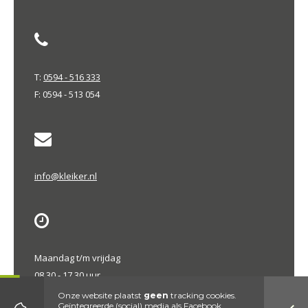
T:
0594 - 516 333
F: 0594 - 513 054
info@kleiker.nl
Maandag t/m vrijdag
08.30 - 17.30 uur
Onze website plaatst
geen
tracking cookies.
Geïntegreerde (social) media als Facebook,