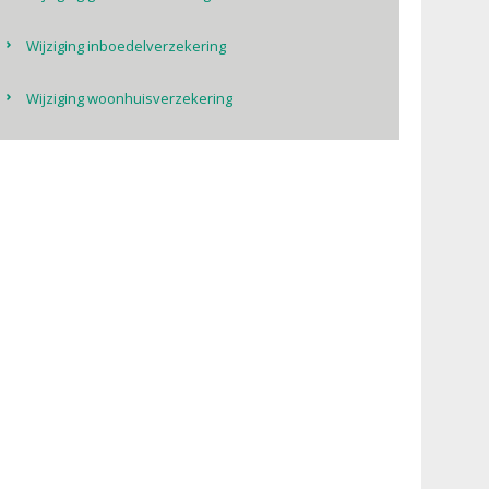
Wijziging inboedelverzekering
Wijziging woonhuisverzekering