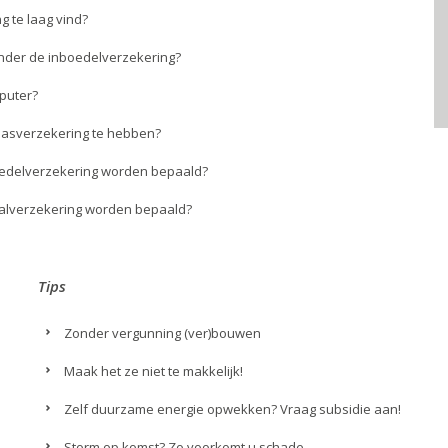
g te laag vind?
onder de inboedelverzekering?
mputer?
glasverzekering te hebben?
boedelverzekering worden bepaald?
talverzekering worden bepaald?
Tips
Zonder vergunning (ver)bouwen
Maak het ze niet te makkelijk!
Zelf duurzame energie opwekken? Vraag subsidie aan!
Storm op komst? Zo voorkomt u schade