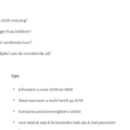
 ik AOW ontvang?
eigen huis hebben?
st verdiende loon?
lijden van de verzekerde uit?
Tips
Informeer u over AOW en ANW
Weet wanneer u recht heeft op AOW
Europese pensioenregisters online
Hoe weet ik wat ik te besteden heb als ik met pensioen