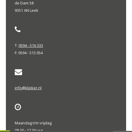
de Dam 58
9351 AN Leek
T:
0594 - 516 333
F: 0594 - 513 054
info@kleiker.nl
Maandag t/m vrijdag
08.30 - 17.30 uur