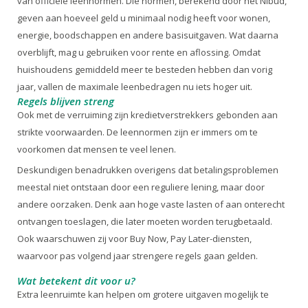
van officiële leennormen. Die normen, berekend door het Nibud,
geven aan hoeveel geld u minimaal nodig heeft voor wonen,
energie, boodschappen en andere basisuitgaven. Wat daarna
overblijft, mag u gebruiken voor rente en aflossing. Omdat
huishoudens gemiddeld meer te besteden hebben dan vorig
jaar, vallen de maximale leenbedragen nu iets hoger uit.
Regels blijven streng
Ook met de verruiming zijn kredietverstrekkers gebonden aan
strikte voorwaarden. De leennormen zijn er immers om te
voorkomen dat mensen te veel lenen.
Deskundigen benadrukken overigens dat betalingsproblemen
meestal niet ontstaan door een reguliere lening, maar door
andere oorzaken. Denk aan hoge vaste lasten of aan onterecht
ontvangen toeslagen, die later moeten worden terugbetaald.
Ook waarschuwen zij voor Buy Now, Pay Later-diensten,
waarvoor pas volgend jaar strengere regels gaan gelden.
Wat betekent dit voor u?
Extra leenruimte kan helpen om grotere uitgaven mogelijk te