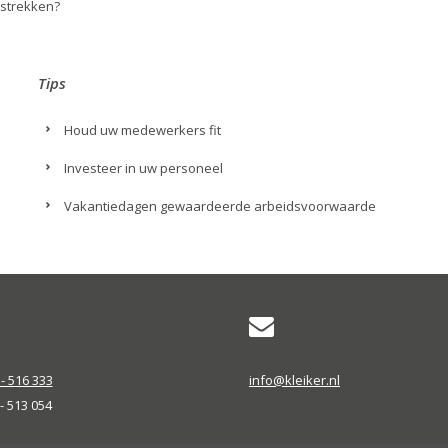
erstrekken?
Tips
Houd uw medewerkers fit
Investeer in uw personeel
Vakantiedagen gewaardeerde arbeidsvoorwaarde
- 516 333
info@kleiker.nl
 - 513 054