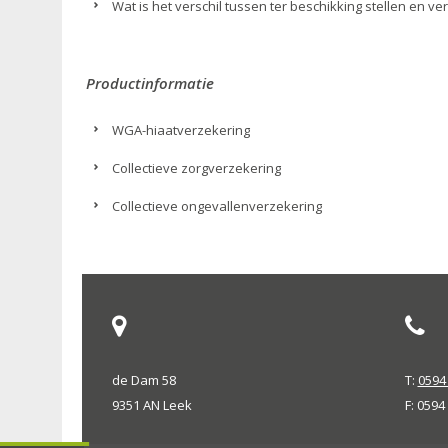
Wat is het verschil tussen ter beschikking stellen en v
Productinformatie
WGA-hiaatverzekering
Collectieve zorgverzekering
Collectieve ongevallenverzekering
de Dam 58
T:
0594 
9351 AN Leek
F: 0594