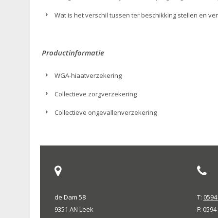
Wat is het verschil tussen ter beschikking stellen en v
Productinformatie
WGA-hiaatverzekering
Collectieve zorgverzekering
Collectieve ongevallenverzekering
de Dam 58
T:
0594 
9351 AN Leek
F: 0594