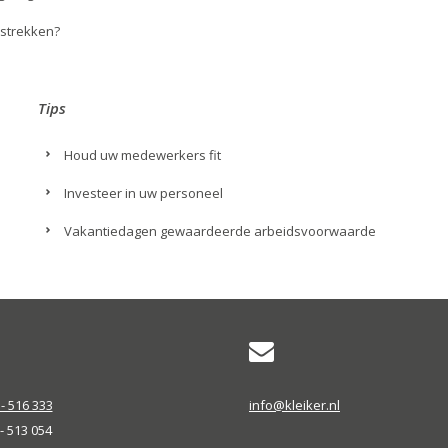
erstrekken?
Tips
Houd uw medewerkers fit
Investeer in uw personeel
Vakantiedagen gewaardeerde arbeidsvoorwaarde
- 516 333
info@kleiker.nl
 - 513 054