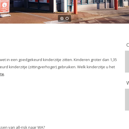
O
e wet in een goedgekeurd kinderzitje zitten. Kinderen groter dan 1,35
 kinderzitje (zittingverhoger) gebruiken. Welk kinderzitje u het
ite
.
W
sen van all-risk naar WA?