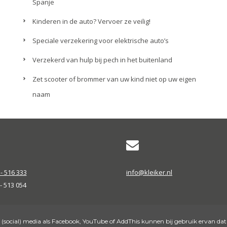
Spanje
Kinderen in de auto? Vervoer ze veilig!
Speciale verzekering voor elektrische auto’s
Verzekerd van hulp bij pech in het buitenland
Zet scooter of brommer van uw kind niet op uw eigen
naam
- 516 333
info@kleiker.nl
 - 513 054
 (social) media als Facebook, YouTube of AddThis kunnen bij gebruik ervan dat
rivacy