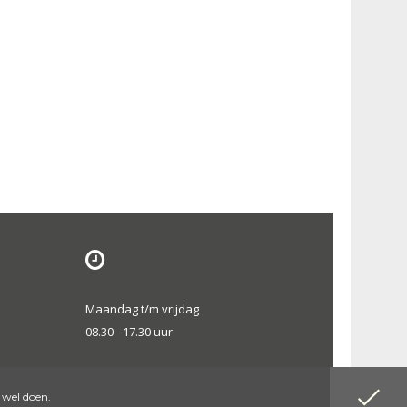
Maandag t/m vrijdag
08.30 - 17.30 uur
 wel doen.
Website by DenK Internet Solutions