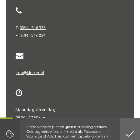
T:
0594 - 516 333
F: 0594 - 513 054
info@kleiker.nl
Maandag t/m vrijdag
08.30 - 17.30 uur
Onze website plaatst
geen
tracking cookies.
Geïntegreerde (social) media als Facebook,
Kvk nummer 02039096| WFT nummer 12006157|
Disclaimer
|
Privacy
YouTube of AddThis kunnen bij gebruik ervan